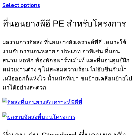
price
price
product
Select options
was:
is:
page
This
฿3,900.00.
฿1,390.00.
product
ที่นอนยางพีอี PE สำหรับโครงการ
has
multiple
variants.
ผลงานการจัดส่ง ที่นอนยางสังเคราะห์พีอี เหมาะใช้
The
งานกับการนอนหลาย ๆ ประเภท อาทิเช่น ที่นอน
options
may
สนาม หอพัก ห้องพักอพาร์ทเม้นท์ และที่นอนศูนย์ฝึก
be
หน่วยงานต่าง ๆ ไม่สะสมความร้อน ไม่อับชื่นกันน้ำ
chosen
เหงื่อออกก็แห้งไว น้ำหนักที่เบา ขนย้ายเคลื่อนย้ายไป
on
the
มาได้อย่างสะดวก
product
page