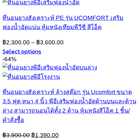
product
the
has
product
multiple
page
ที่นอนยางสังเคราะห์ PE รุ่น UCOMFORT เสริม
variants.
ฟองน้ำอัดแน่น หุ้มหนังเทียมพีวีซี สีโอ็ค
The
options
may
฿
2,300.00
–
฿
3,600.00
be
Select options
chosen
This
-64%
on
product
the
has
product
multiple
page
variants.
ที่นอนยางสังเคราะห์ ล้างสต๊อก รุ่น Ucomfort ขนาด
The
options
3.5 ฟุต หนา 4 นิ้ว พีอีเสริมฟองน้ำอัดด้านบนและด้าน
may
ล่าง สามารถนอนได้ทั้ง 2 ด้าน หุ้มหนังสีโอ็ค 1 ชิ้น/
be
คำสั่งซื้อ
chosen
on
Original
Current
the
฿
3,900.00
฿
1,390.00