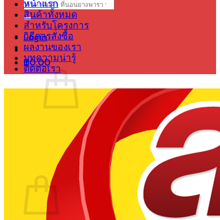
Search
หน้าแรก
for:
สินค้าทั้งหมด
สำหรับโครงการ
Login
วิธีการสั่งซื้อ
ผลงานของเรา
บทความน่ารู้
฿
0.00
ติดต่อเรา
No products in the cart.
Return to shop
Cart