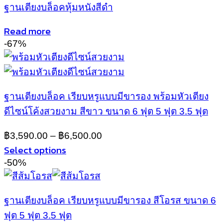
has
page
ฐานเตียงบล็อคหุ้มหนังสีดำ
multiple
variants.
Read more
The
-67%
options
may
be
chosen
on
ฐานเตียงบล็อค เรียบหรูแบบมีขารอง พร้อมหัวเตียง
the
product
ดีไซน์โค้งสวยงาม สีขาว ขนาด 6 ฟุต 5 ฟุต 3.5 ฟุต
page
฿
3,590.00
–
฿
6,500.00
Select options
This
-50%
product
has
multiple
ฐานเตียงบล็อค เรียบหรูแบบมีขารอง สีโอรส ขนาด 6
variants.
ฟุต 5 ฟุต 3.5 ฟุต
The