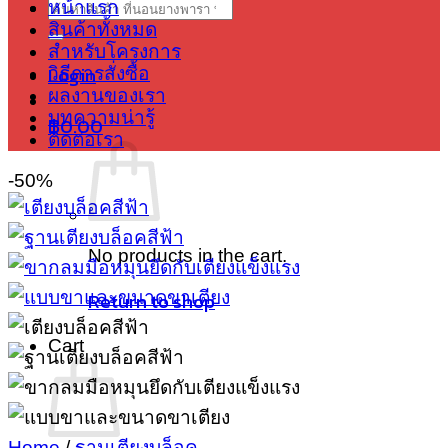
Search
หน้าแรก
for:
สินค้าทั้งหมด
สำหรับโครงการ
Login
วิธีการสั่งซื้อ
ผลงานของเรา
บทความน่ารู้
฿
0.00
ติดต่อเรา
-50%
No products in the cart.
Return to shop
Cart
Home
/
ฐานเตียงบล็อค