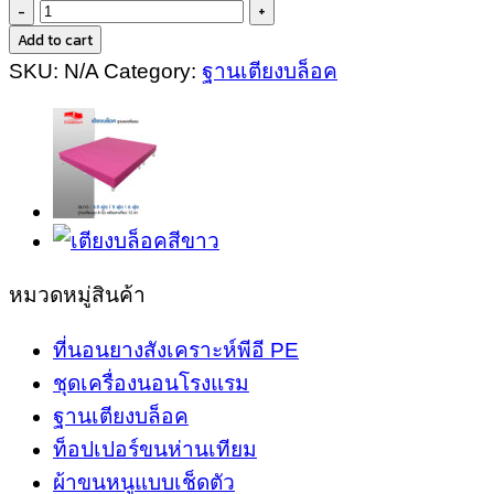
ฐาน
Add to cart
เตียง
SKU:
N/A
Category:
ฐานเตียงบล็อค
บล็อค
เรียบ
หรู
แบบ
มี
ขา
รอง
หมวดหมู่สินค้า
สี
ฟ้า
ที่นอนยางสังเคราะห์พีอี PE
ขนาด
ชุดเครื่องนอนโรงแรม
6
ฐานเตียงบล็อค
ฟุต
ท็อปเปอร์ขนห่านเทียม
5
ผ้าขนหนูแบบเช็ดตัว
ฟุต