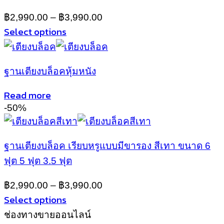
options
may
฿
2,990.00
–
฿
3,990.00
be
Select options
chosen
This
on
product
the
has
product
ฐานเตียงบล็อคหุ้มหนัง
multiple
page
variants.
Read more
The
-50%
options
may
be
chosen
ฐานเตียงบล็อค เรียบหรูแบบมีขารอง สีเทา ขนาด 6
on
ฟุต 5 ฟุต 3.5 ฟุต
the
product
฿
2,990.00
–
฿
3,990.00
page
Select options
This
ช่องทางขายออนไลน์
product