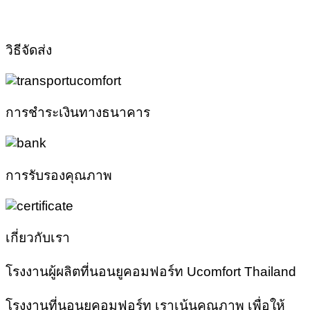
has
multiple
variants.
วิธีจัดส่ง
The
options
may
be
การชำระเงินทางธนาคาร
chosen
on
the
product
การรับรองคุณภาพ
page
เกี่ยวกับเรา
โรงงานผู้ผลิตที่นอนยูคอมฟอร์ท Ucomfort Thailand
โรงงานที่นอนยูคอมฟอร์ท เราเน้นคุณภาพ เพื่อให้