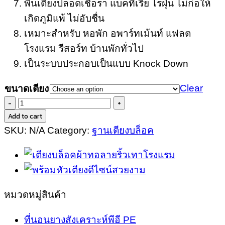
พื้นเตียงปลอดเชื้อรา แบคทีเรีย ไรฝุ่น ไม่ก่อให้
เกิดภูมิแพ้ ไม่อับชื่น
เหมาะสำหรับ หอพัก อพาร์ทเม้นท์ แฟลต
โรงแรม รีสอร์ท บ้านพักทั่วไป
เป็นระบบประกอบเป็นแบบ Knock Down
Clear
ขนาดเตียง
ฐาน
Add to cart
เตียง
SKU:
N/A
Category:
ฐานเตียงบล็อค
บล็อค
เรียบ
หรู
แบบ
มี
หมวดหมู่สินค้า
ขา
ที่นอนยางสังเคราะห์พีอี PE
รอง