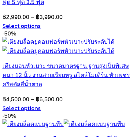
ฟุต 5 ฟุต 3.5 ฟุต
The
options
may
฿
2,990.00
–
฿
3,990.00
be
Select options
chosen
This
-50%
on
product
the
has
product
multiple
page
variants.
เตียงนอนหัวเบาะ ขนาดมาตรฐาน ฐานสูงเป็นพิเศษ
The
options
หนา 12 นิ้ว งานสวยเรียบหรู สไตล์โมเดิร์น หัวเพชร
may
คริสตัลสีน้ำตาล
be
chosen
฿
4,500.00
–
฿
6,500.00
on
Select options
the
product
This
-50%
page
product
has
multiple