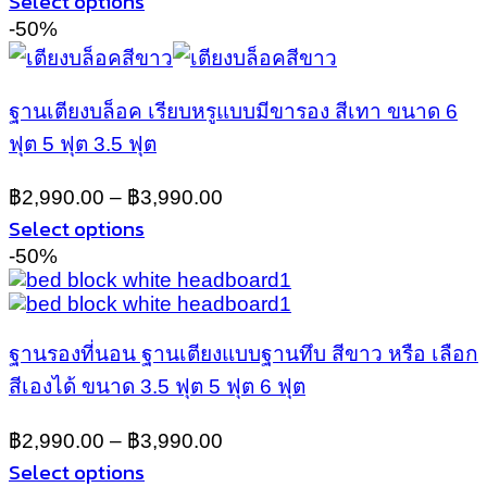
Select options
This
-50%
product
has
multiple
ฐานเตียงบล็อค เรียบหรูแบบมีขารอง สีเทา ขนาด 6
variants.
ฟุต 5 ฟุต 3.5 ฟุต
The
options
may
฿
2,990.00
–
฿
3,990.00
be
Select options
chosen
This
-50%
on
product
the
has
product
multiple
page
variants.
ฐานรองที่นอน ฐานเตียงแบบฐานทึบ สีขาว หรือ เลือก
The
สีเองได้ ขนาด 3.5 ฟุต 5 ฟุต 6 ฟุต
options
may
฿
2,990.00
–
฿
3,990.00
be
Select options
chosen