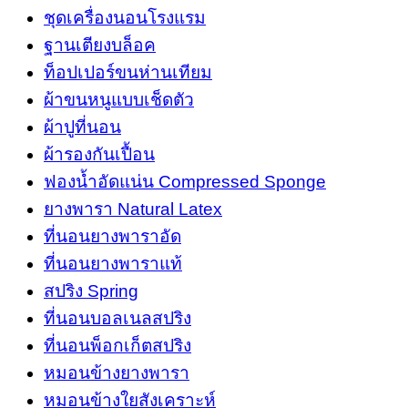
ชุดเครื่องนอนโรงแรม
พร้อม
ฐานเตียงบล็อค
หัว
ท็อปเปอร์ขนห่านเทียม
เตียง
ผ้าขนหนูแบบเช็ดตัว
แบบ
ผ้าปูที่นอน
ตรง
ผ้ารองกันเปื้อน
ติด
ฟองน้ำอัดแน่น Compressed Sponge
เพชร
ยางพารา Natural Latex
คริสตัล
ที่นอนยางพาราอัด
สี
ที่นอนยางพาราแท้
ขาว
สปริง Spring
ขนาด
ที่นอนบอลเนลสปริง
6
ที่นอนพ็อกเก็ตสปริง
ฟุต
5
หมอนข้างยางพารา
ฟุต
หมอนข้างใยสังเคราะห์