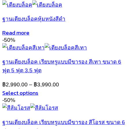
on
This
the
product
product
has
ฐานเตียงบล็อคหุ้มหนังสีดำ
page
multiple
variants.
Read more
The
-50%
options
may
be
chosen
ฐานเตียงบล็อค เรียบหรูแบบมีขารอง สีเทา ขนาด 6
on
ฟุต 5 ฟุต 3.5 ฟุต
the
product
฿
2,990.00
–
฿
3,990.00
page
Select options
This
-50%
product
has
multiple
ฐานเตียงบล็อค เรียบหรูแบบมีขารอง สีโอรส ขนาด 6
variants.