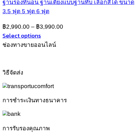
ฐานรองที่นอน ฐานเตียงแบบฐานทึบ เลือกสีได้ ขนาด
variants.
3.5 ฟุต 5 ฟุต 6 ฟุต
The
options
may
฿
2,990.00
–
฿
3,990.00
be
Select options
chosen
This
ช่องทางขายออนไลน์
on
product
the
has
product
multiple
page
variants.
วิธีจัดส่ง
The
options
may
be
การชำระเงินทางธนาคาร
chosen
on
the
product
การรับรองคุณภาพ
page