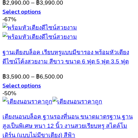
฿
2,990.00
–
฿
3,990.00
chosen
Select options
on
This
-67%
the
product
product
has
page
multiple
variants.
ฐานเตียงบล็อค เรียบหรูแบบมีขารอง พร้อมหัวเตียง
The
options
ดีไซน์โค้งสวยงาม สีขาว ขนาด 6 ฟุต 5 ฟุต 3.5 ฟุต
may
be
฿
3,590.00
–
฿
6,500.00
chosen
Select options
on
This
-50%
the
product
product
has
page
multiple
เตียงนอนบล็อค ฐานรองที่นอน ขนาดมาตรฐาน ฐาน
variants.
สูงเป็นพิเศษ หนา 12 นิ้ว งานสวยเรียบหรู สไตล์โม
The
options
เดิร์น (แบบไม่มีขาเตียง) สีฟ้า