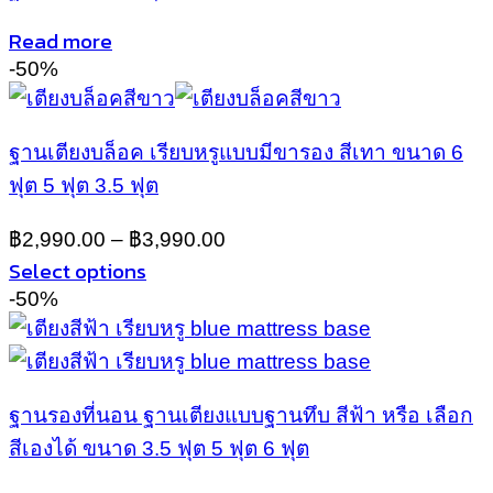
variants.
Read more
The
-50%
options
may
be
chosen
ฐานเตียงบล็อค เรียบหรูแบบมีขารอง สีเทา ขนาด 6
on
ฟุต 5 ฟุต 3.5 ฟุต
the
product
฿
2,990.00
–
฿
3,990.00
page
Select options
This
-50%
product
has
multiple
variants.
ฐานรองที่นอน ฐานเตียงแบบฐานทึบ สีฟ้า หรือ เลือก
The
options
สีเองได้ ขนาด 3.5 ฟุต 5 ฟุต 6 ฟุต
may
be