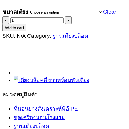
Clear
ขนาดเตียง
ฐาน
Add to cart
เตียง
SKU:
N/A
Category:
ฐานเตียงบล็อค
บล็อค
เรียบ
หรู
แบบ
มี
ขา
รอง
หมวดหมู่สินค้า
สีดำ
ขนาด
ที่นอนยางสังเคราะห์พีอี PE
6
ชุดเครื่องนอนโรงแรม
ฟุต
ฐานเตียงบล็อค