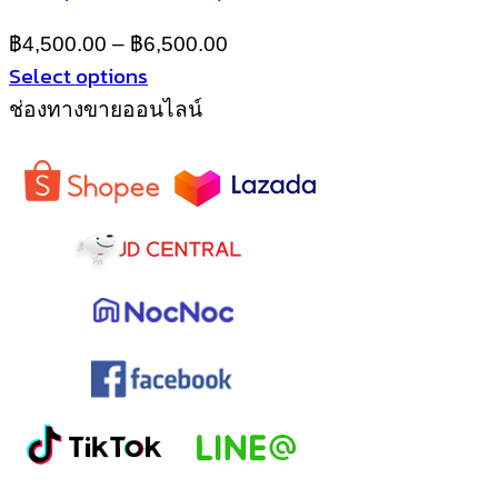
may
be
฿
4,500.00
–
฿
6,500.00
chosen
Select options
on
This
the
ช่องทางขายออนไลน์
product
product
has
page
multiple
variants.
The
options
may
be
chosen
on
the
product
page