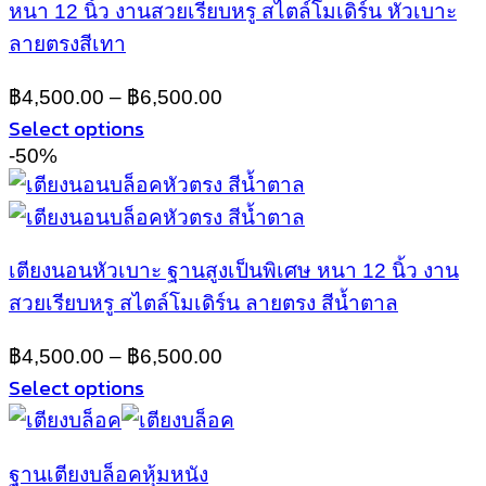
หนา 12 นิ้ว งานสวยเรียบหรู สไตล์โมเดิร์น หัวเบาะ
The
options
ลายตรงสีเทา
may
be
฿
4,500.00
–
฿
6,500.00
chosen
Select options
on
This
-50%
the
product
product
has
page
multiple
variants.
เตียงนอนหัวเบาะ ฐานสูงเป็นพิเศษ หนา 12 นิ้ว งาน
The
options
สวยเรียบหรู สไตล์โมเดิร์น ลายตรง สีน้ำตาล
may
be
฿
4,500.00
–
฿
6,500.00
chosen
Select options
on
This
the
product
product
has
page
ฐานเตียงบล็อคหุ้มหนัง
multiple