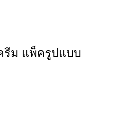
ีครีม แพ็ครูปแบบ