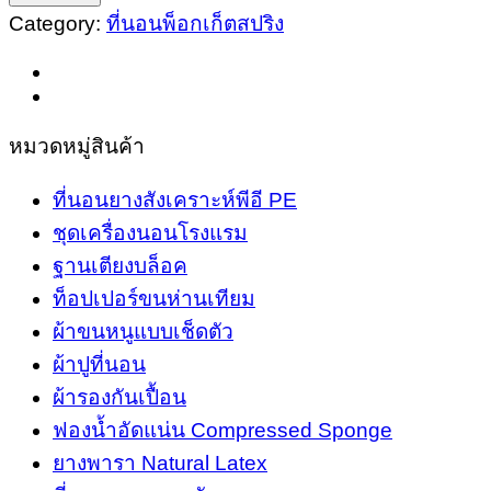
Category:
ที่นอนพ็อกเก็ตสปริง
ยาง
สัง
เคา
ระห์
หมวดหมู่สินค้า
แบบ
ไฮ
ที่นอนยางสังเคราะห์พีอี PE
บริด
ชุดเครื่องนอนโรงแรม
พิเศษ
ฐานเตียงบล็อค
ผ้า
ท็อปเปอร์ขนห่านเทียม
ฝ้าย
ผ้าขนหนูแบบเช็ดตัว
เงา
ผ้าปูที่นอน
สี
ผ้ารองกันเปื้อน
ครีม
ฟองน้ำอัดแน่น Compressed Sponge
แพ็
ยางพารา Natural Latex