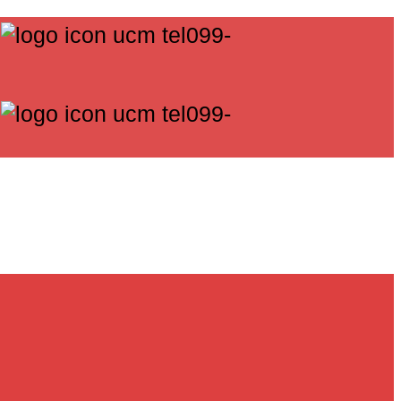
น
099-
น
099-