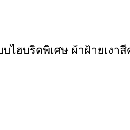
แบบไฮบริดพิเศษ ผ้าฝ้ายเงาส
ง